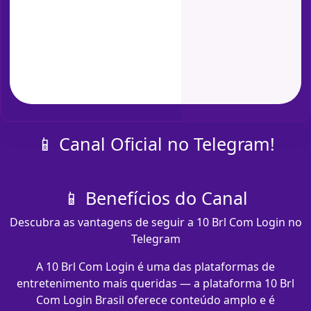
📱 Canal Oficial no Telegram!
📱 Benefícios do Canal
Descubra as vantagens de seguir a 10 Brl Com Login no
Telegram
A 10 Brl Com Login é uma das plataformas de
entretenimento mais queridas — a plataforma 10 Brl
Com Login Brasil oferece conteúdo amplo e é