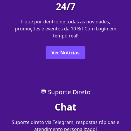
24/7
Fique por dentro de todas as novidades,
promoções e eventos da 10 Brl Com Login em
tempo real!
Ver Notícias
💬 Suporte Direto
Chat
Suporte direto via Telegram, respostas rápidas e
atendimento personalizado!