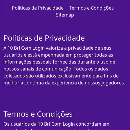
Políticas de Privacidade
Termos e Condições
Sitemap
Políticas de Privacidade
A 10 Brl Com Login valoriza a privacidade de seus
usuários e está empenhada em proteger todas as
informações pessoais fornecidas durante o uso de
nossos canais de comunicação. Todos os dados
coletados são utilizados exclusivamente para fins de
melhoria contínua da experiência de nossos jogadores.
Termos e Condições
Os usuários da 10 Brl Com Login concordam em