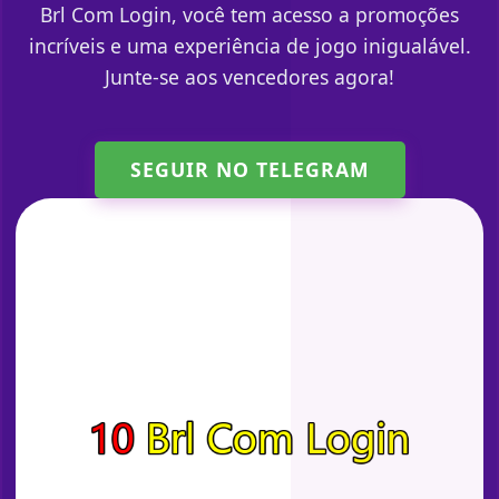
Brl Com Login, você tem acesso a promoções
incríveis e uma experiência de jogo inigualável.
Junte-se aos vencedores agora!
SEGUIR NO TELEGRAM