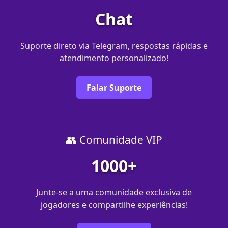
Chat
Suporte direto via Telegram, respostas rápidas e
atendimento personalizado!
Falar Suporte
👥 Comunidade VIP
1000+
Junte-se a uma comunidade exclusiva de
jogadores e compartilhe experiências!