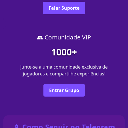
Falar Suporte
👥 Comunidade VIP
1000+
Junte-se a uma comunidade exclusiva de
jogadores e compartilhe experiências!
Entrar Grupo
📱 Como Seguir no Telegram