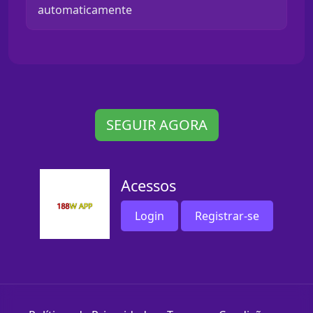
automaticamente
SEGUIR AGORA
Acessos
Login
Registrar-se