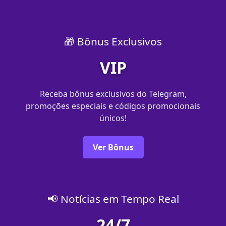
🎁 Bônus Exclusivos
VIP
Receba bônus exclusivos do Telegram,
promoções especiais e códigos promocionais
únicos!
Ver Bônus
📢 Notícias em Tempo Real
24/7