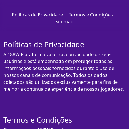
Políticas de Privacidade
Termos e Condições
Sitemap
Políticas de Privacidade
A 188W Plataforma valoriza a privacidade de seus
usuários e está empenhada em proteger todas as
informações pessoais fornecidas durante o uso de
nossos canais de comunicação. Todos os dados
coletados são utilizados exclusivamente para fins de
melhoria contínua da experiência de nossos jogadores.
Termos e Condições