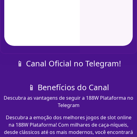
📱 Canal Oficial no Telegram!
📱 Benefícios do Canal
Descubra as vantagens de seguir a 188W Plataforma no
Telegram
Descubra a emoção dos melhores jogos de slot online
na 188W Plataforma! Com milhares de caça-níqueis,
desde clássicos até os mais modernos, você encontrará