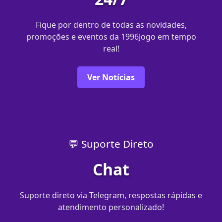
Fique por dentro de todas as novidades,
promoções e eventos da 1996Jogo em tempo
real!
Ver Notícias
💬 Suporte Direto
Chat
Suporte direto via Telegram, respostas rápidas e
atendimento personalizado!