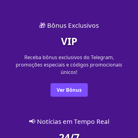
🎁 Bônus Exclusivos
VIP
Receba bônus exclusivos do Telegram,
promoções especiais e códigos promocionais
únicos!
Ver Bônus
📢 Notícias em Tempo Real
24/7