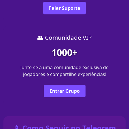
Falar Suporte
👥 Comunidade VIP
1000+
Junte-se a uma comunidade exclusiva de
jogadores e compartilhe experiências!
Entrar Grupo
📱 Como Seguir no Telegram