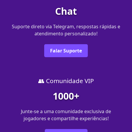
Chat
Suporte direto via Telegram, respostas rápidas e
atendimento personalizado!
Falar Suporte
👥 Comunidade VIP
1000+
Junte-se a uma comunidade exclusiva de
jogadores e compartilhe experiências!