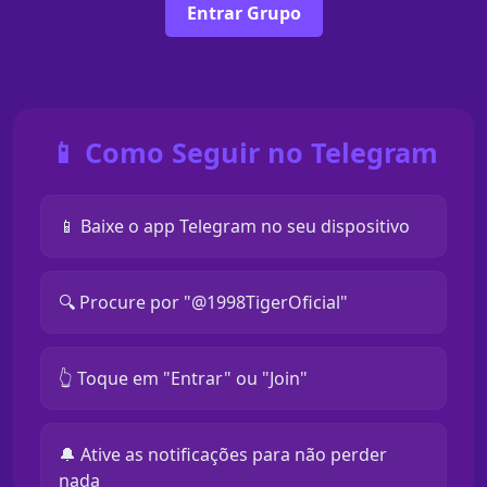
Entrar Grupo
📱 Como Seguir no Telegram
📱 Baixe o app Telegram no seu dispositivo
🔍 Procure por "@1998TigerOficial"
👆 Toque em "Entrar" ou "Join"
🔔 Ative as notificações para não perder
nada