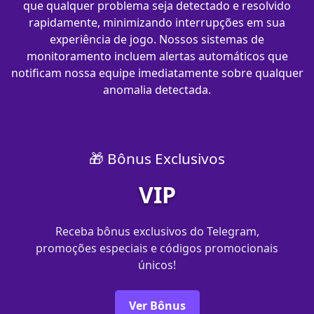
que qualquer problema seja detectado e resolvido
rapidamente, minimizando interrupções em sua
experiência de jogo. Nossos sistemas de
monitoramento incluem alertas automáticos que
notificam nossa equipe imediatamente sobre qualquer
anomalia detectada.
🎁 Bônus Exclusivos
VIP
Receba bônus exclusivos do Telegram,
promoções especiais e códigos promocionais
únicos!
Ver Bônus