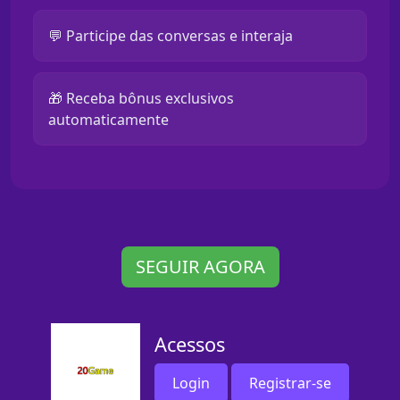
💬 Participe das conversas e interaja
🎁 Receba bônus exclusivos
automaticamente
SEGUIR AGORA
Acessos
Login
Registrar-se