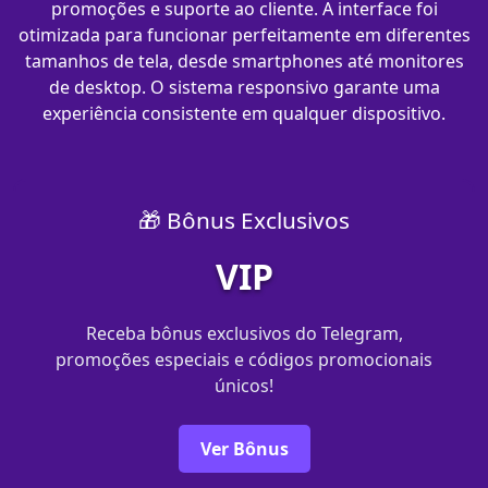
promoções e suporte ao cliente. A interface foi
otimizada para funcionar perfeitamente em diferentes
tamanhos de tela, desde smartphones até monitores
de desktop. O sistema responsivo garante uma
experiência consistente em qualquer dispositivo.
🎁 Bônus Exclusivos
VIP
Receba bônus exclusivos do Telegram,
promoções especiais e códigos promocionais
únicos!
Ver Bônus