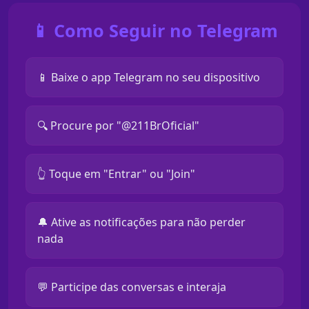
📱 Como Seguir no Telegram
📱 Baixe o app Telegram no seu dispositivo
🔍 Procure por "@211BrOficial"
👆 Toque em "Entrar" ou "Join"
🔔 Ative as notificações para não perder
nada
💬 Participe das conversas e interaja