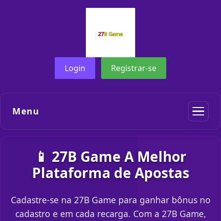
Login
Registrar-se
Menu
📱 27B Game A Melhor
Plataforma de Apostas
Cadastre-se na 27B Game para ganhar bônus no
cadastro e em cada recarga. Com a 27B Game,