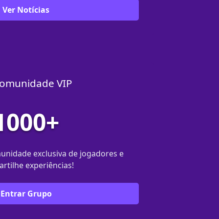
Ver Notícias
Comunidade VIP
1000+
unidade exclusiva de jogadores e
rtilhe experiências!
Entrar Grupo