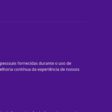
pessoais fornecidas durante o uso de
elhoria contínua da experiência de nossos