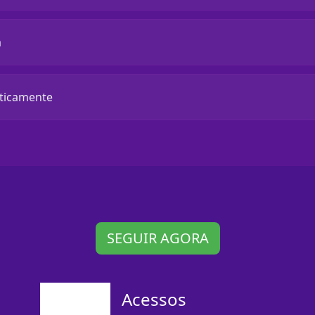
a
aticamente
SEGUIR AGORA
Acessos