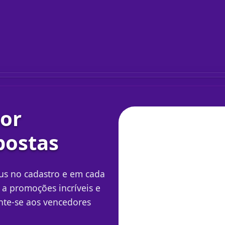
or
postas
us no cadastro e em cada
a promoções incríveis e
unte-se aos vencedores