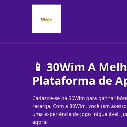
📱 30Wim A Melh
Plataforma de A
Cadastre-se na 30Wim para ganhar bôn
recarga. Com a 30Wim, você tem acesso 
uma experiência de jogo inigualável. J
agora!