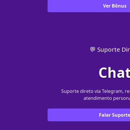
Ver Bônus
💬 Suporte Di
Cha
Suporte direto via Telegram, r
atendimento persona
Falar Suport