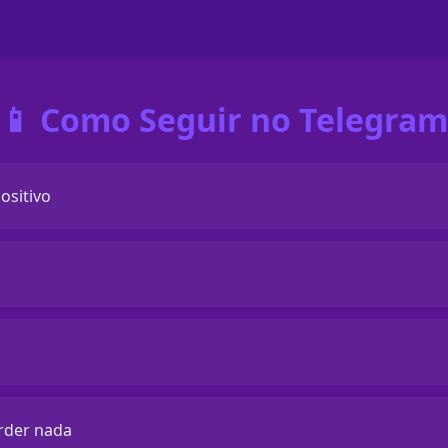
📱 Como Seguir no Telegram
ositivo
erder nada