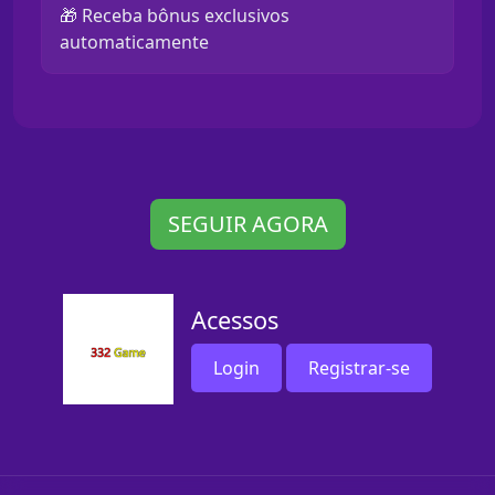
🎁 Receba bônus exclusivos
automaticamente
SEGUIR AGORA
Acessos
Login
Registrar-se