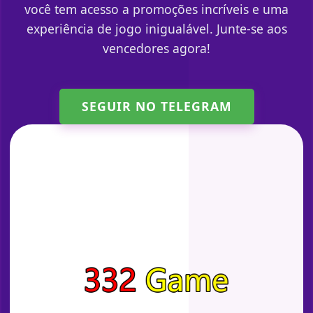
você tem acesso a promoções incríveis e uma
experiência de jogo inigualável. Junte-se aos
vencedores agora!
SEGUIR NO TELEGRAM