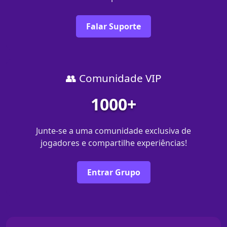
Falar Suporte
👥 Comunidade VIP
1000+
Junte-se a uma comunidade exclusiva de
jogadores e compartilhe experiências!
Entrar Grupo