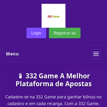
Login
Registrar-se
Menu
📱 332 Game A Melhor
Plataforma de Apostas
Cadastre-se na 332 Game para ganhar bônus no
cadastro e em cada recarga. Com a 332 Game,