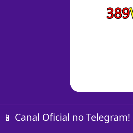
📱 Canal Oficial no Telegram!