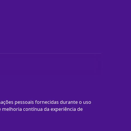
mações pessoais fornecidas durante o uso
e melhoria contínua da experiência de