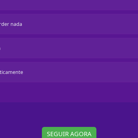
erder nada
a
aticamente
SEGUIR AGORA