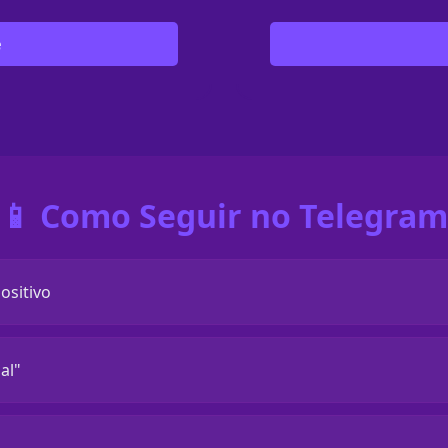
e
📱 Como Seguir no Telegram
ositivo
al"