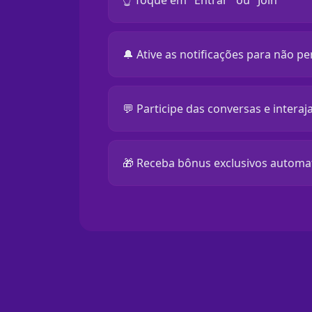
👆 Toque em "Entrar" ou "Join"
🔔 Ative as notificações para não p
💬 Participe das conversas e interaj
🎁 Receba bônus exclusivos autom