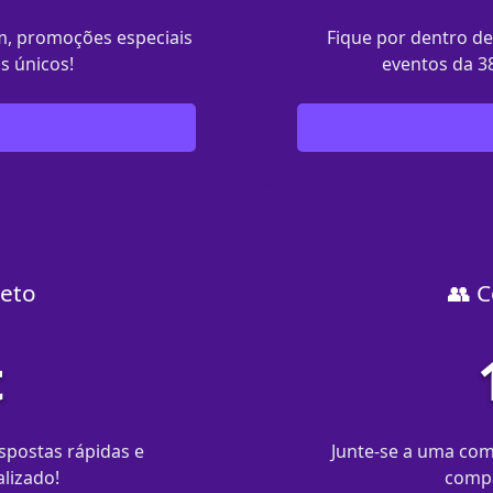
m, promoções especiais
Fique por dentro d
s únicos!
eventos da 3
reto
👥 
t
espostas rápidas e
Junte-se a uma com
lizado!
compa