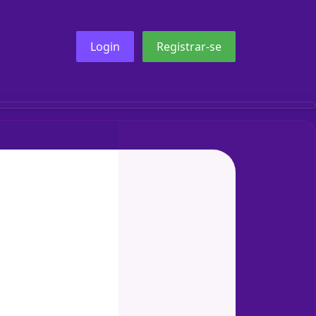
Login
Registrar-se