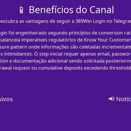
📱 Benefícios do Canal
escubra as vantagens de seguir a 389Win Login no Telegr
n foi engenheirado segundo princípios de conversion rate 
alanceia imperatives regulatórios de Know Your Customer
losure pattern onde informações são coletadas incrementalm
s intimidantes. O step inicial requer apenas email, passwo
ion e documentação adicional sendo solicitada posteriorme
rawal request ou cumulative deposits excedendo thresholds
sivos
📢 Notí