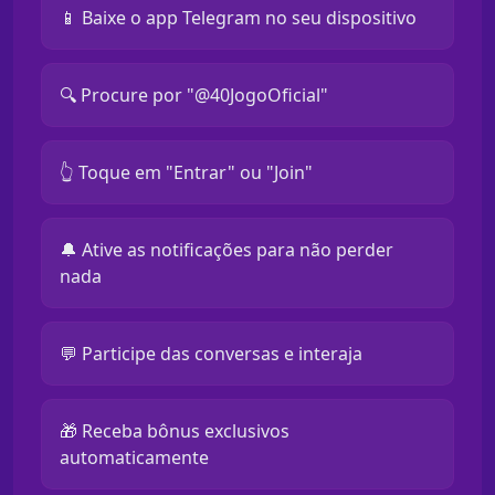
📱 Baixe o app Telegram no seu dispositivo
🔍 Procure por "@40JogoOficial"
👆 Toque em "Entrar" ou "Join"
🔔 Ative as notificações para não perder
nada
💬 Participe das conversas e interaja
🎁 Receba bônus exclusivos
automaticamente