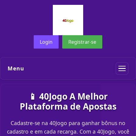
Login
Registrar-se
Menu
📱 40Jogo A Melhor
Plataforma de Apostas
Cadastre-se na 40Jogo para ganhar bônus no
cadastro e em cada recarga. Com a 40Jogo, você