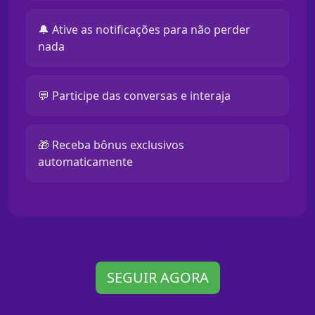
🔔 Ative as notificações para não perder
nada
💬 Participe das conversas e interaja
🎁 Receba bônus exclusivos
automaticamente
SEGUIR AGORA