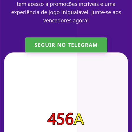
tem acesso a promoções incríveis e uma
experiência de jogo inigualável. Junte-se aos
vencedores agora!
SEGUIR NO TELEGRAM