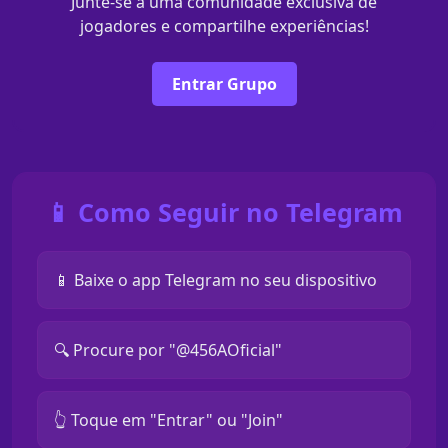
Junte-se a uma comunidade exclusiva de
jogadores e compartilhe experiências!
Entrar Grupo
📱 Como Seguir no Telegram
📱 Baixe o app Telegram no seu dispositivo
🔍 Procure por "@456AOficial"
👆 Toque em "Entrar" ou "Join"