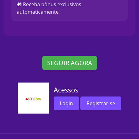
🎁 Receba bônus exclusivos
automaticamente
SEGUIR AGORA
Acessos
Login
Registrar-se