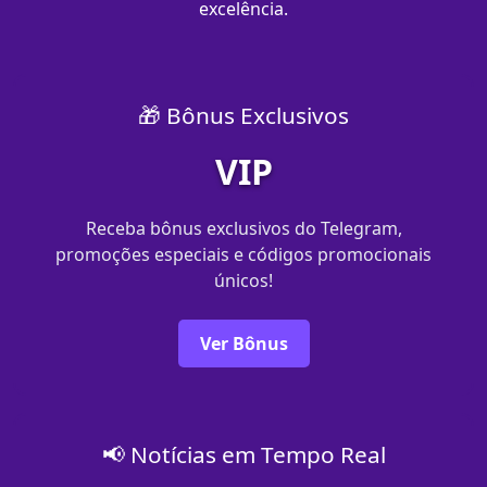
excelência.
🎁 Bônus Exclusivos
VIP
Receba bônus exclusivos do Telegram,
promoções especiais e códigos promocionais
únicos!
Ver Bônus
📢 Notícias em Tempo Real