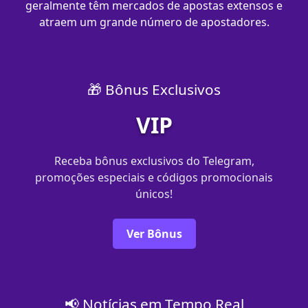
geralmente têm mercados de apostas extensos e
atraem um grande número de apostadores.
🎁 Bônus Exclusivos
VIP
Receba bônus exclusivos do Telegram,
promoções especiais e códigos promocionais
únicos!
Ver Bônus
📢 Notícias em Tempo Real