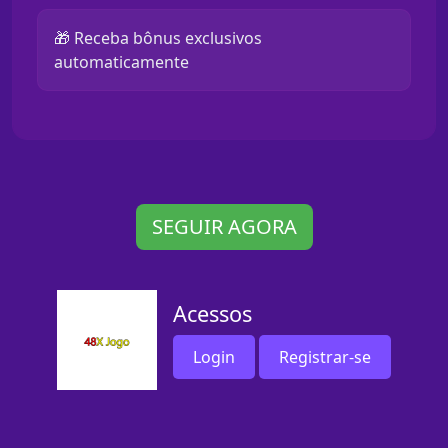
🎁 Receba bônus exclusivos
automaticamente
SEGUIR AGORA
Acessos
Login
Registrar-se