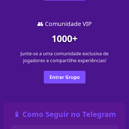
👥 Comunidade VIP
1000+
Junte-se a uma comunidade exclusiva de
jogadores e compartilhe experiências!
Entrar Grupo
📱 Como Seguir no Telegram