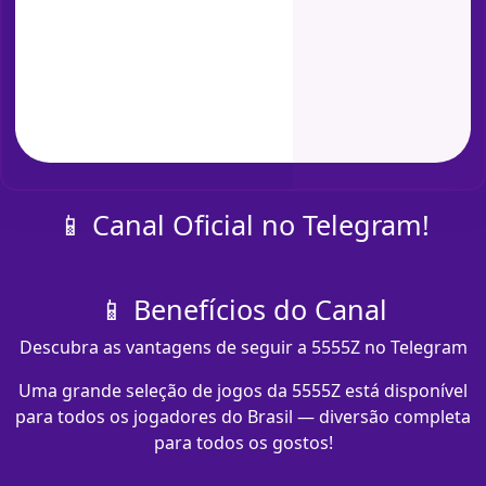
📱 Canal Oficial no Telegram!
📱 Benefícios do Canal
Descubra as vantagens de seguir a 5555Z no Telegram
Uma grande seleção de jogos da 5555Z está disponível
para todos os jogadores do Brasil — diversão completa
para todos os gostos!