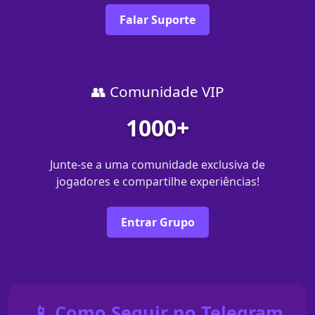
Falar Suporte
👥 Comunidade VIP
1000+
Junte-se a uma comunidade exclusiva de
jogadores e compartilhe experiências!
Entrar Grupo
📱 Como Seguir no Telegram