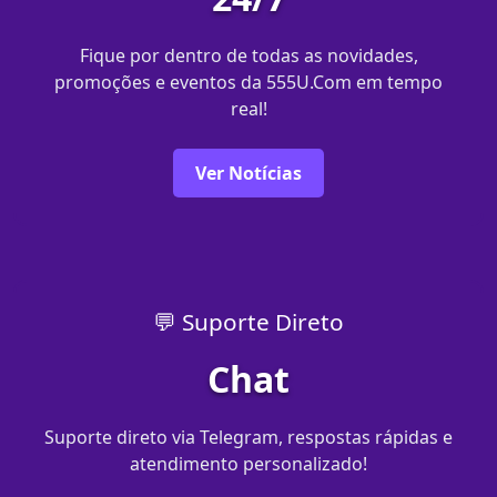
Fique por dentro de todas as novidades,
promoções e eventos da 555U.Com em tempo
real!
Ver Notícias
💬 Suporte Direto
Chat
Suporte direto via Telegram, respostas rápidas e
atendimento personalizado!