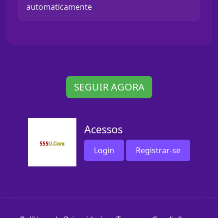
automaticamente
SEGUIR AGORA
Acessos
Login
Registrar-se