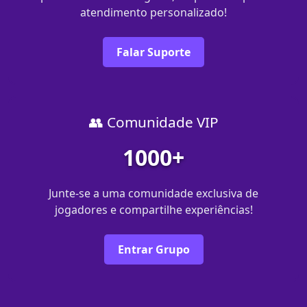
atendimento personalizado!
Falar Suporte
👥 Comunidade VIP
1000+
Junte-se a uma comunidade exclusiva de
jogadores e compartilhe experiências!
Entrar Grupo