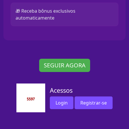
🎁 Receba bônus exclusivos
automaticamente
SEGUIR AGORA
Acessos
Login
Registrar-se