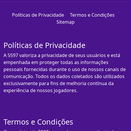
Políticas de Privacidade
Termos e Condições
Sitemap
Políticas de Privacidade
A 5597 valoriza a privacidade de seus usuários e está
empenhada em proteger todas as informações
pessoais fornecidas durante o uso de nossos canais de
comunicação. Todos os dados coletados são utilizados
exclusivamente para fins de melhoria contínua da
experiência de nossos jogadores.
Termos e Condições