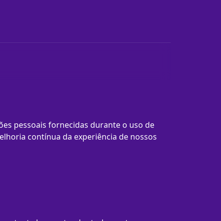
ões pessoais fornecidas durante o uso de
elhoria contínua da experiência de nossos