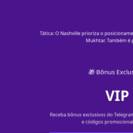
Tática: O Nashville prioriza o posicionam
Mukhtar. Também é p
🎁 Bônus Exclu
VIP
Receba bônus exclusivos do Telegra
e códigos promocionai