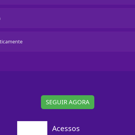
a
aticamente
SEGUIR AGORA
Acessos