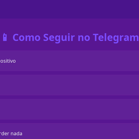
📱 Como Seguir no Telegram
ositivo
erder nada