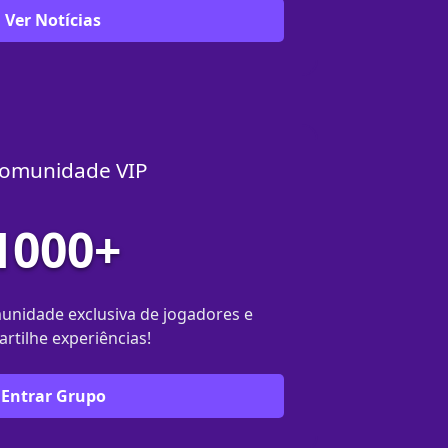
Ver Notícias
Comunidade VIP
1000+
unidade exclusiva de jogadores e
rtilhe experiências!
Entrar Grupo