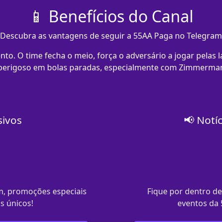
📱 Benefícios do Canal
Descubra as vantagens de seguir a 55AA Paga no Telegram
ento. O time fecha o meio, força o adversário a jogar pelas 
erigoso em bolas paradas, especialmente com Zimmerman
sivos
📢 Notí
m, promoções especiais
Fique por dentro d
s únicos!
eventos da 