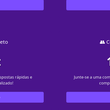
reto
👥 
t
espostas rápidas e
Junte-se a uma com
lizado!
compa
e