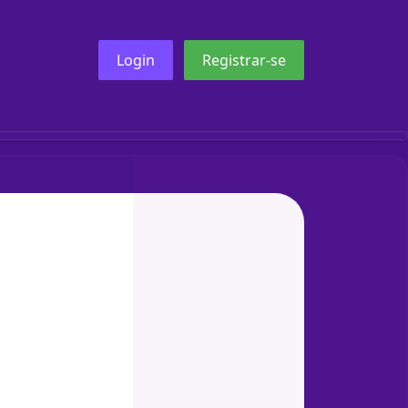
Login
Registrar-se