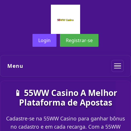
Login
Registrar-se
Menu
📱 55WW Casino A Melhor
Plataforma de Apostas
Cadastre-se na 55WW Casino para ganhar bônus
no cadastro e em cada recarga. Com a 55WW