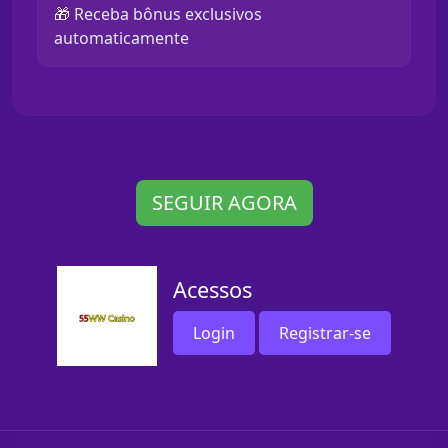
🎁 Receba bônus exclusivos
automaticamente
SEGUIR AGORA
Acessos
Login
Registrar-se