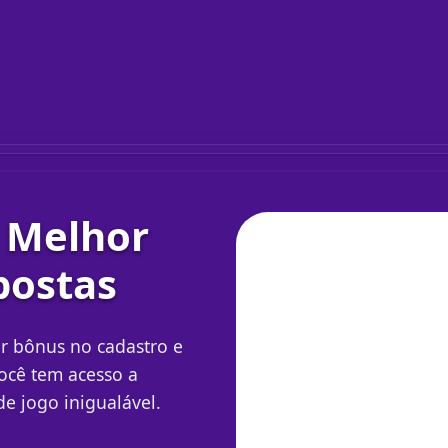
A Melhor
postas
r bônus no cadastro e
ocê tem acesso a
e jogo inigualável.