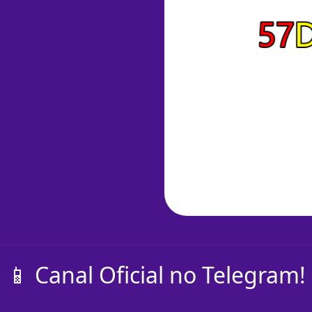
📱 Canal Oficial no Telegram!