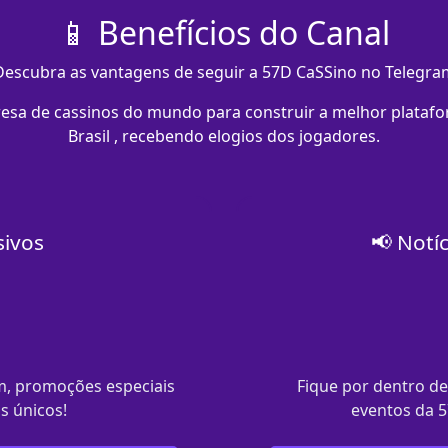
📱 Benefícios do Canal
Descubra as vantagens de seguir a 57D CaSSino no Telegra
sa de cassinos do mundo para construir a melhor platafo
Brasil , recebendo elogios dos jogadores.
sivos
📢 Notí
m, promoções especiais
Fique por dentro d
s únicos!
eventos da 