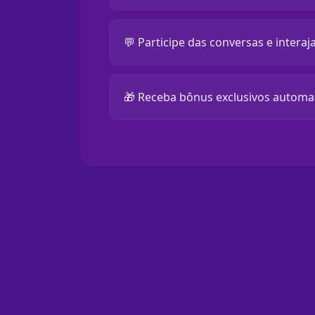
💬 Participe das conversas e interaj
🎁 Receba bônus exclusivos autom