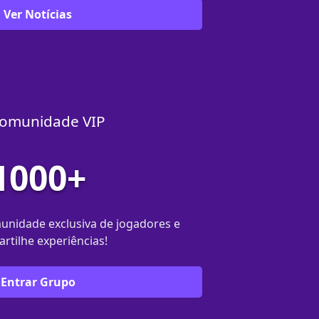
Ver Notícias
Comunidade VIP
1000+
unidade exclusiva de jogadores e
rtilhe experiências!
Entrar Grupo