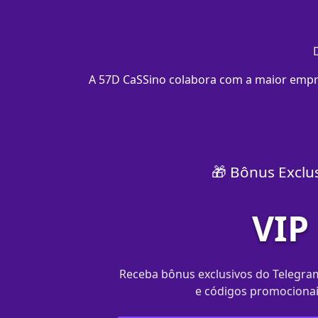
A 57D CaSSino colabora com a maior empre
🎁 Bônus Exclu
VIP
Receba bônus exclusivos do Telegra
e códigos promocionai