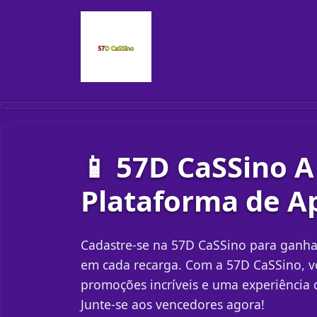
📱 57D CaSSino 
Plataforma de A
Cadastre-se na 57D CaSSino para ganha
em cada recarga. Com a 57D CaSSino, v
promoções incríveis e uma experiência d
Junte-se aos vencedores agora!