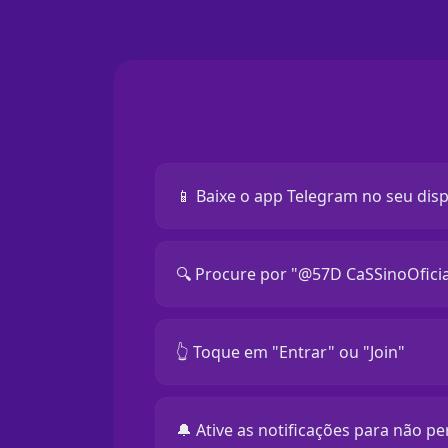
📱 Baixe o app Telegram no seu disp
🔍 Procure por "@57D CaSSinoOficia
👆 Toque em "Entrar" ou "Join"
🔔 Ative as notificações para não p