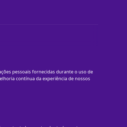
ações pessoais fornecidas durante o uso de
elhoria contínua da experiência de nossos