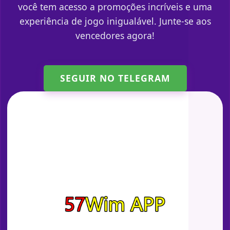
você tem acesso a promoções incríveis e uma
experiência de jogo inigualável. Junte-se aos
vencedores agora!
SEGUIR NO TELEGRAM