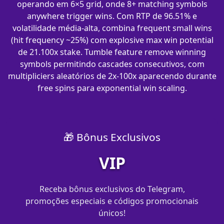
operando em 6×5 grid, onde 8+ matching symbols
anywhere trigger wins. Com RTP de 96.51% e
volatilidade média-alta, combina frequent small wins
(hit frequency ~25%) com explosive max win potential
de 21.100x stake. Tumble feature remove winning
symbols permitindo cascades consecutivos, com
multipliciers aleatórios de 2x-100x aparecendo durante
free spins para exponential win scaling.
🎁 Bônus Exclusivos
VIP
Receba bônus exclusivos do Telegram,
promoções especiais e códigos promocionais
únicos!