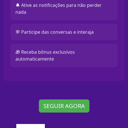
🔔 Ative as notificações para não perder
nada
💬 Participe das conversas e interaja
🎁 Receba bônus exclusivos
automaticamente
SEGUIR AGORA