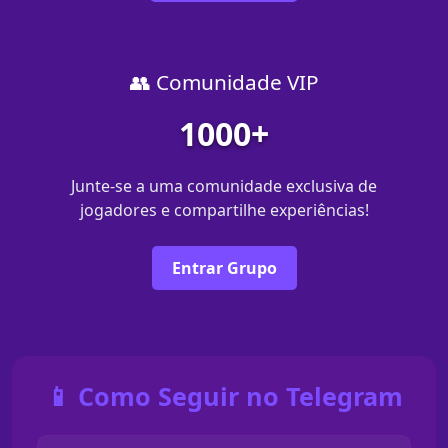
👥 Comunidade VIP
1000+
Junte-se a uma comunidade exclusiva de
jogadores e compartilhe experiências!
Entrar Grupo
📱 Como Seguir no Telegram