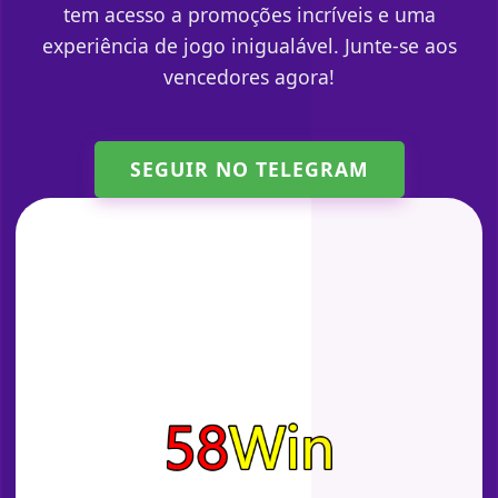
tem acesso a promoções incríveis e uma
experiência de jogo inigualável. Junte-se aos
vencedores agora!
SEGUIR NO TELEGRAM