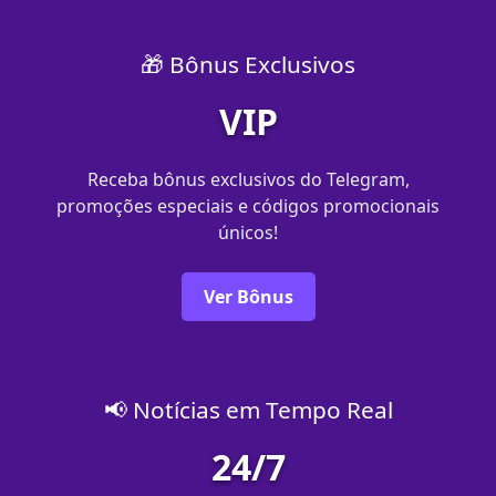
🎁 Bônus Exclusivos
VIP
Receba bônus exclusivos do Telegram,
promoções especiais e códigos promocionais
únicos!
Ver Bônus
📢 Notícias em Tempo Real
24/7