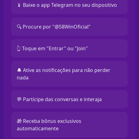
📱 Baixe o app Telegram no seu dispositivo
🔍 Procure por "@58WinOficial"
👆 Toque em "Entrar" ou "Join"
🔔 Ative as notificações para não perder
nada
💬 Participe das conversas e interaja
🎁 Receba bônus exclusivos
automaticamente