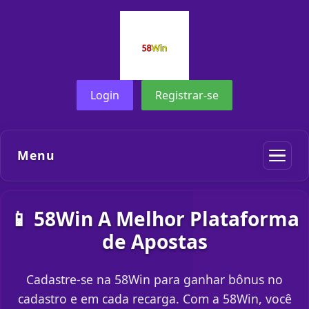
Login
Registrar-se
Menu
📱 58Win A Melhor Plataforma
de Apostas
Cadastre-se na 58Win para ganhar bônus no
cadastro e em cada recarga. Com a 58Win, você