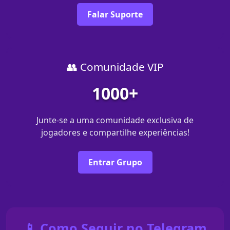
Falar Suporte
👥 Comunidade VIP
1000+
Junte-se a uma comunidade exclusiva de
jogadores e compartilhe experiências!
Entrar Grupo
📱 Como Seguir no Telegram