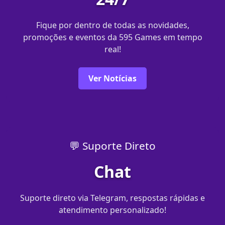
Fique por dentro de todas as novidades,
promoções e eventos da 595 Games em tempo
real!
Ver Notícias
💬 Suporte Direto
Chat
Suporte direto via Telegram, respostas rápidas e
atendimento personalizado!