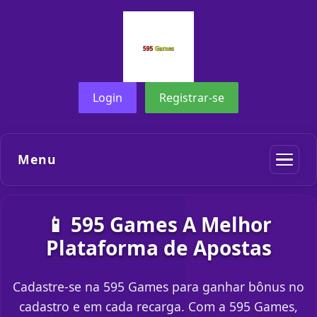
Login
Registrar-se
Menu
📱 595 Games A Melhor
Plataforma de Apostas
Cadastre-se na 595 Games para ganhar bônus no
cadastro e em cada recarga. Com a 595 Games,