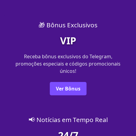
🎁 Bônus Exclusivos
VIP
Receba bônus exclusivos do Telegram,
promoções especiais e códigos promocionais
únicos!
Ver Bônus
📢 Notícias em Tempo Real
24/7