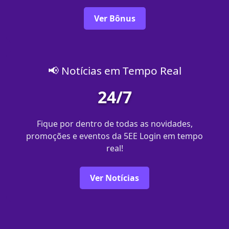
Ver Bônus
📢 Notícias em Tempo Real
24/7
Fique por dentro de todas as novidades,
promoções e eventos da 5EE Login em tempo
real!
Ver Notícias