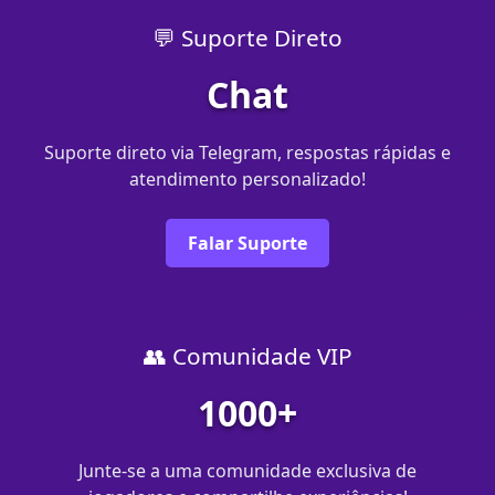
💬 Suporte Direto
Chat
Suporte direto via Telegram, respostas rápidas e
atendimento personalizado!
Falar Suporte
👥 Comunidade VIP
1000+
Junte-se a uma comunidade exclusiva de