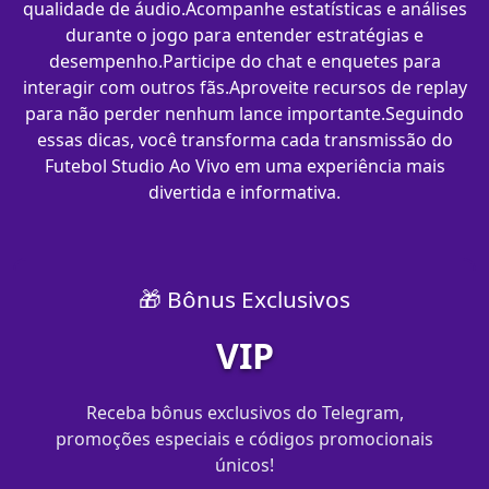
qualidade de áudio.Acompanhe estatísticas e análises
durante o jogo para entender estratégias e
desempenho.Participe do chat e enquetes para
interagir com outros fãs.Aproveite recursos de replay
para não perder nenhum lance importante.Seguindo
essas dicas, você transforma cada transmissão do
Futebol Studio Ao Vivo em uma experiência mais
divertida e informativa.
🎁 Bônus Exclusivos
VIP
Receba bônus exclusivos do Telegram,
promoções especiais e códigos promocionais
únicos!