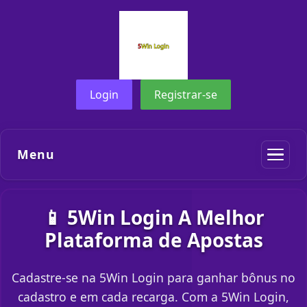
Login
Registrar-se
Menu
📱 5Win Login A Melhor
Plataforma de Apostas
Cadastre-se na 5Win Login para ganhar bônus no
cadastro e em cada recarga. Com a 5Win Login,