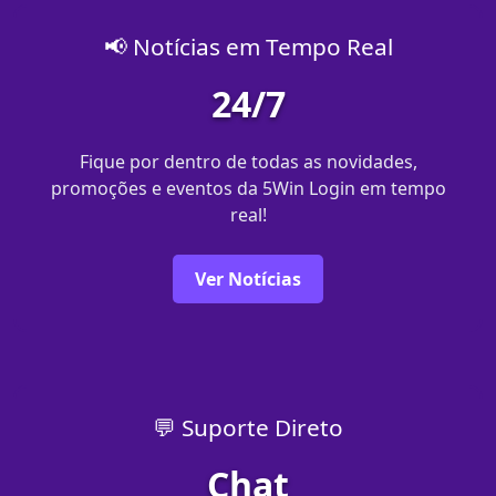
📢 Notícias em Tempo Real
24/7
Fique por dentro de todas as novidades,
promoções e eventos da 5Win Login em tempo
real!
Ver Notícias
💬 Suporte Direto
Chat