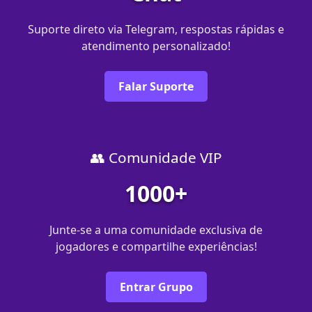
Suporte direto via Telegram, respostas rápidas e
atendimento personalizado!
Falar Suporte
👥 Comunidade VIP
1000+
Junte-se a uma comunidade exclusiva de
jogadores e compartilhe experiências!
Entrar Grupo