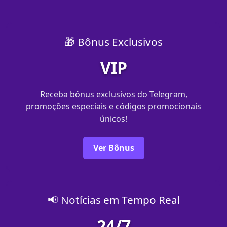
🎁 Bônus Exclusivos
VIP
Receba bônus exclusivos do Telegram,
promoções especiais e códigos promocionais
únicos!
Ver Bônus
📢 Notícias em Tempo Real
24/7