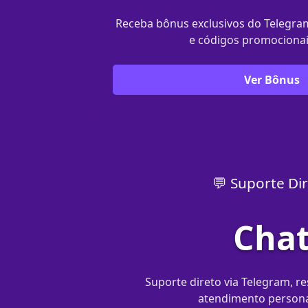
Receba bônus exclusivos do Telegra
e códigos promocionai
Ver Bônus
💬 Suporte Di
Cha
Suporte direto via Telegram, r
atendimento persona