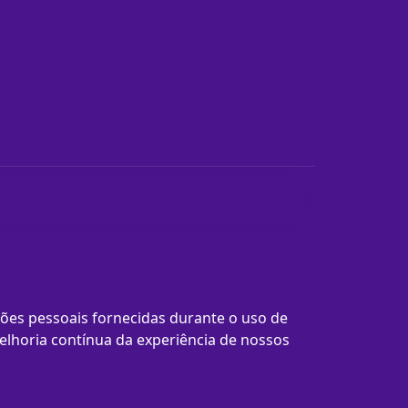
ções pessoais fornecidas durante o uso de
elhoria contínua da experiência de nossos