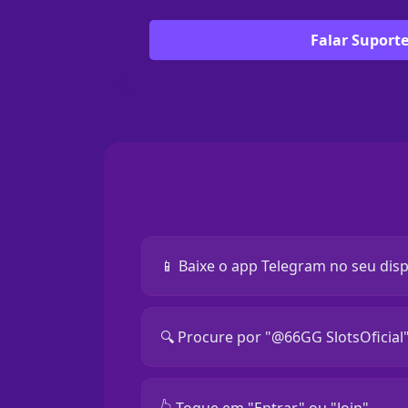
Falar Suport
📱 Baixe o app Telegram no seu disp
🔍 Procure por "@66GG SlotsOficial