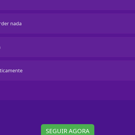
erder nada
a
aticamente
SEGUIR AGORA