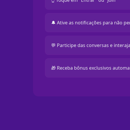
👆 Toque em "Entrar" ou "Join"
🔔 Ative as notificações para não p
💬 Participe das conversas e interaj
🎁 Receba bônus exclusivos autom