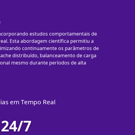
m
 incorporando estudos comportamentais de
al. Esta abordagem científica permitiu a
otimizando continuamente os parâmetros de
cache distribuído, balanceamento de carga
ional mesmo durante períodos de alta
cias em Tempo Real
24/7