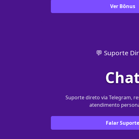
Ver Bônus
💬 Suporte Di
Cha
Suporte direto via Telegram, r
atendimento persona
Falar Suport