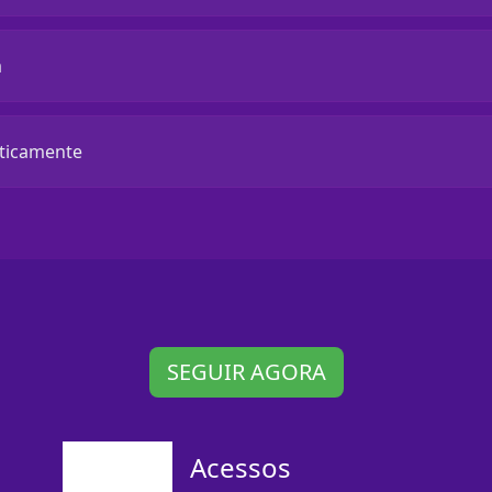
a
aticamente
SEGUIR AGORA
Acessos