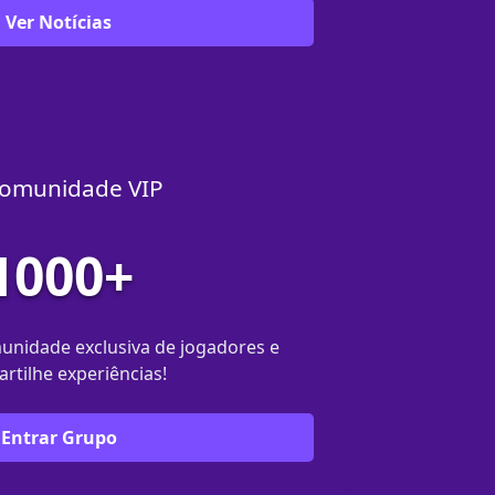
Ver Notícias
Comunidade VIP
1000+
unidade exclusiva de jogadores e
rtilhe experiências!
Entrar Grupo