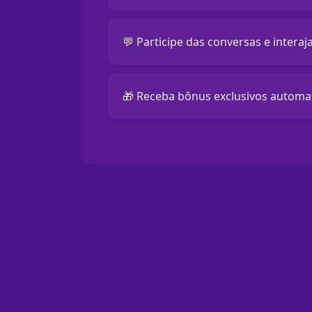
💬 Participe das conversas e interaj
🎁 Receba bônus exclusivos autom