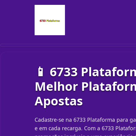
📱 6733 Platafor
Melhor Platafor
Apostas
Cadastre-se na 6733 Plataforma para g
e em cada recarga. Com a 6733 Platafor