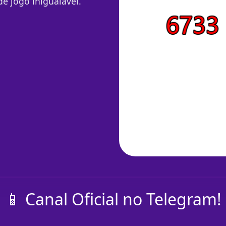
e jogo inigualável.
📱 Canal Oficial no Telegram!