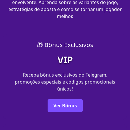
envolvente. Aprenda sobre as variantes do jogo,
estratégias de aposta e como se tornar um jogador
melhor.
🎁 Bônus Exclusivos
VIP
Receba bônus exclusivos do Telegram,
promoções especiais e códigos promocionais
únicos!
Ver Bônus