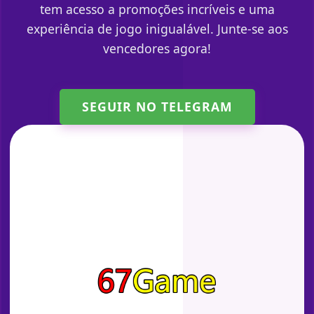
tem acesso a promoções incríveis e uma
experiência de jogo inigualável. Junte-se aos
vencedores agora!
SEGUIR NO TELEGRAM