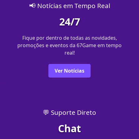
📢 Notícias em Tempo Real
24/7
Fique por dentro de todas as novidades,
promoções e eventos da 67Game em tempo
real!
Ver Notícias
💬 Suporte Direto
Chat