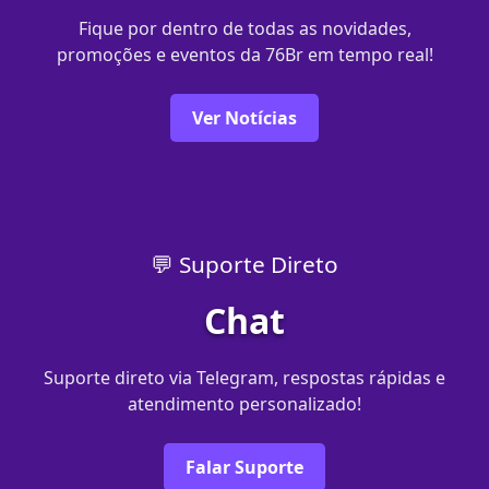
Fique por dentro de todas as novidades,
promoções e eventos da 76Br em tempo real!
Ver Notícias
💬 Suporte Direto
Chat
Suporte direto via Telegram, respostas rápidas e
atendimento personalizado!
Falar Suporte