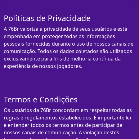
Políticas de Privacidade
A 76Br valoriza a privacidade de seus usuários e está
empenhada em proteger todas as informações
pessoais fornecidas durante o uso de nossos canais de
comunicação. Todos os dados coletados são utilizados
exclusivamente para fins de melhoria contínua da
experiência de nossos jogadores.
Termos e Condições
Os usuários da 76Br concordam em respeitar todas as
regras e regulamentos estabelecidos. É importante ler
e entender todos os termos antes de participar de
nossos canais de comunicação. A violação destes