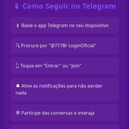
📱 Como Seguir no Telegram
📱 Baixe o app Telegram no seu dispositivo
🔍 Procure por "@777Br LoginOficial"
👆 Toque em "Entrar" ou "Join"
🔔 Ative as notificações para não perder
nada
💬 Participe das conversas e interaja