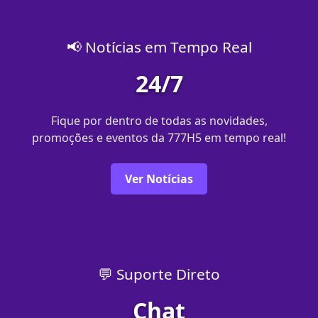
📢 Notícias em Tempo Real
24/7
Fique por dentro de todas as novidades,
promoções e eventos da 777H5 em tempo real!
Ver Notícias
💬 Suporte Direto
Chat