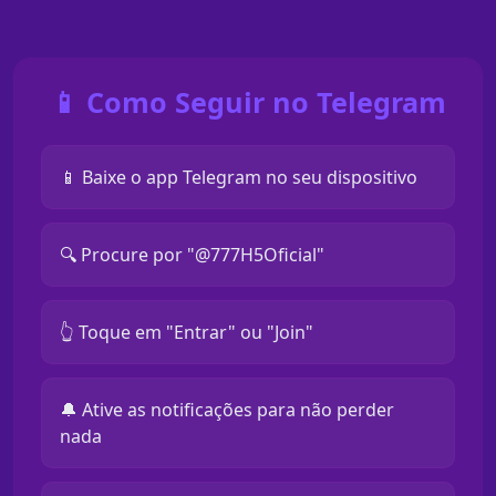
📱 Como Seguir no Telegram
📱 Baixe o app Telegram no seu dispositivo
🔍 Procure por "@777H5Oficial"
👆 Toque em "Entrar" ou "Join"
🔔 Ative as notificações para não perder
nada