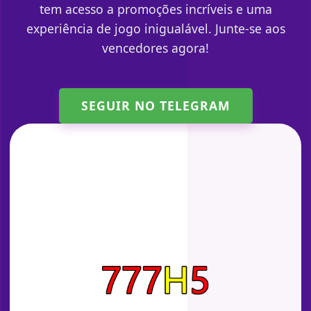
tem acesso a promoções incríveis e uma
experiência de jogo inigualável. Junte-se aos
vencedores agora!
SEGUIR NO TELEGRAM