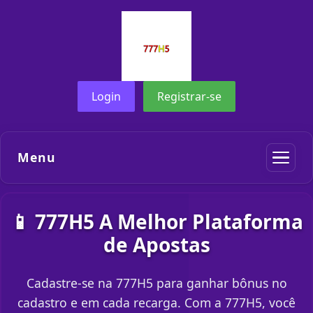
Login
Registrar-se
Menu
📱 777H5 A Melhor Plataforma
de Apostas
Cadastre-se na 777H5 para ganhar bônus no
cadastro e em cada recarga. Com a 777H5, você