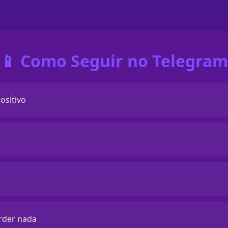
📱 Como Seguir no Telegram
ositivo
erder nada