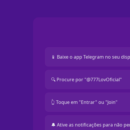
📱 Baixe o app Telegram no seu disp
🔍 Procure por "@777LovOficial"
👆 Toque em "Entrar" ou "Join"
🔔 Ative as notificações para não p