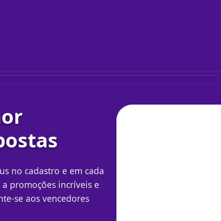
hor
postas
us no cadastro e em cada
 a promoções incríveis e
unte-se aos vencedores