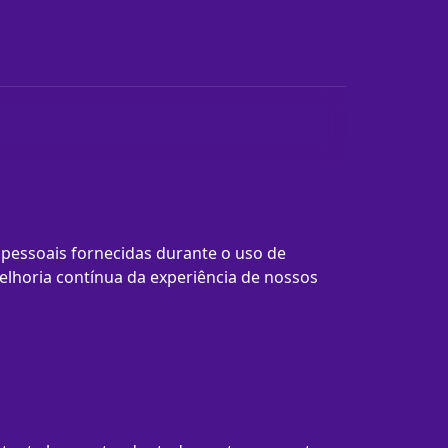
 pessoais fornecidas durante o uso de
elhoria contínua da experiência de nossos