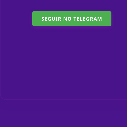
SEGUIR NO TELEGRAM