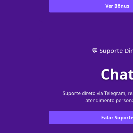
Ver Bônus
💬 Suporte Di
Cha
Suporte direto via Telegram, r
atendimento persona
Falar Suport