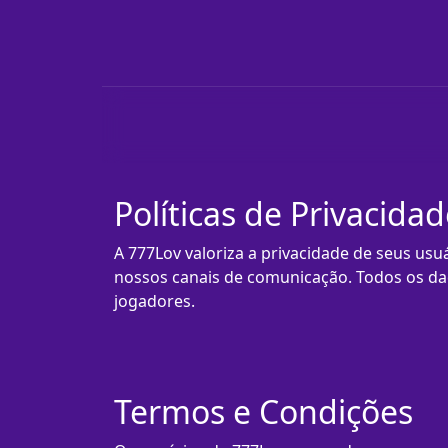
Políticas de Privacida
A 777Lov valoriza a privacidade de seus us
nossos canais de comunicação. Todos os dad
jogadores.
Termos e Condições