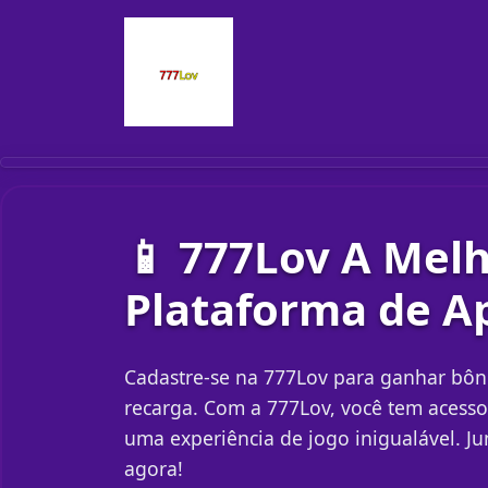
📱 777Lov A Mel
Plataforma de A
Cadastre-se na 777Lov para ganhar bôn
recarga. Com a 777Lov, você tem acesso
uma experiência de jogo inigualável. J
agora!