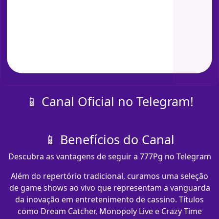
📱 Canal Oficial no Telegram!
📱 Benefícios do Canal
Descubra as vantagens de seguir a 777Pg no Telegram
Além do repertório tradicional, curamos uma seleção
de game shows ao vivo que representam a vanguarda
da inovação em entretenimento de cassino. Títulos
como Dream Catcher, Monopoly Live e Crazy Time