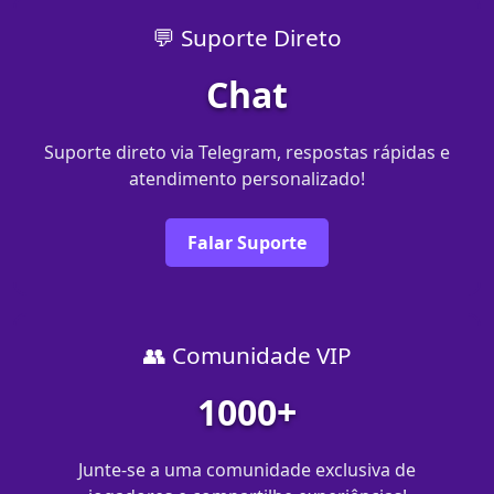
💬 Suporte Direto
Chat
Suporte direto via Telegram, respostas rápidas e
atendimento personalizado!
Falar Suporte
👥 Comunidade VIP
1000+
Junte-se a uma comunidade exclusiva de