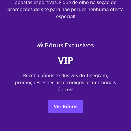
apostas esportivas. Fique de olho na seção de
promoções do site para não perder nenhuma oferta
especial!
🎁 Bônus Exclusivos
VIP
Receba bônus exclusivos do Telegram,
promoções especiais e códigos promocionais
únicos!
Ver Bônus