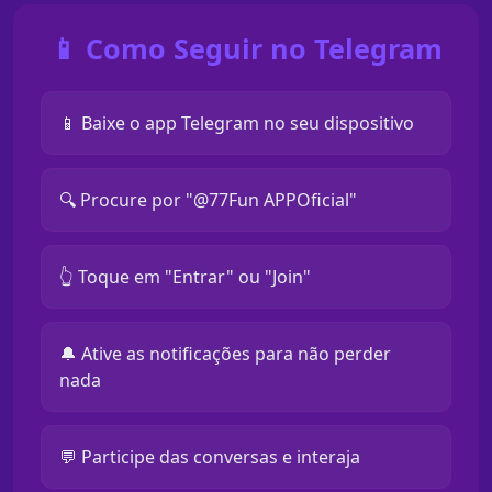
📱 Como Seguir no Telegram
📱 Baixe o app Telegram no seu dispositivo
🔍 Procure por "@77Fun APPOficial"
👆 Toque em "Entrar" ou "Join"
🔔 Ative as notificações para não perder
nada
💬 Participe das conversas e interaja