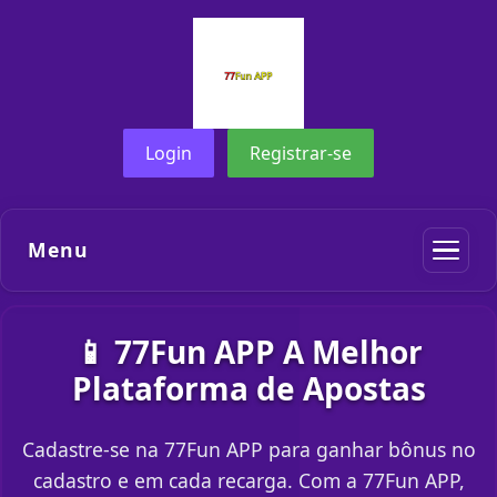
Login
Registrar-se
Menu
📱 77Fun APP A Melhor
Plataforma de Apostas
Cadastre-se na 77Fun APP para ganhar bônus no
cadastro e em cada recarga. Com a 77Fun APP,