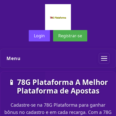
Login
Registrar-se
Menu
📱 78G Plataforma A Melhor
Plataforma de Apostas
Cadastre-se na 78G Plataforma para ganhar
bônus no cadastro e em cada recarga. Com a 78G