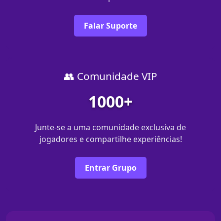
Falar Suporte
👥 Comunidade VIP
1000+
Junte-se a uma comunidade exclusiva de
jogadores e compartilhe experiências!
Entrar Grupo