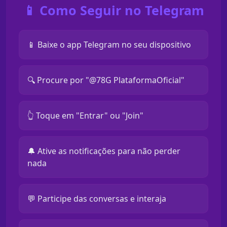
📱 Como Seguir no Telegram
📱 Baixe o app Telegram no seu dispositivo
🔍 Procure por "@78G PlataformaOficial"
👆 Toque em "Entrar" ou "Join"
🔔 Ative as notificações para não perder
nada
💬 Participe das conversas e interaja