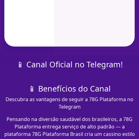
📱 Canal Oficial no Telegram!
📱 Benefícios do Canal
Descubra as vantagens de seguir a 78G Plataforma no
Telegram
Pensando na diversão saudável dos brasileiros, a 78G
Plataforma entrega serviço de alto padrão — a
plataforma 78G Plataforma Brasil cria um cassino estilo