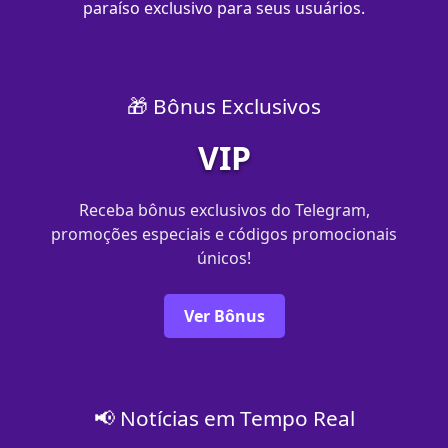
paraíso exclusivo para seus usuários.
🎁 Bônus Exclusivos
VIP
Receba bônus exclusivos do Telegram,
promoções especiais e códigos promocionais
únicos!
Ver Bônus
📢 Notícias em Tempo Real