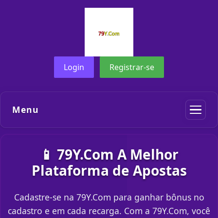
Login
Registrar-se
Menu
📱 79Y.Com A Melhor
Plataforma de Apostas
Cadastre-se na 79Y.Com para ganhar bônus no
cadastro e em cada recarga. Com a 79Y.Com, você