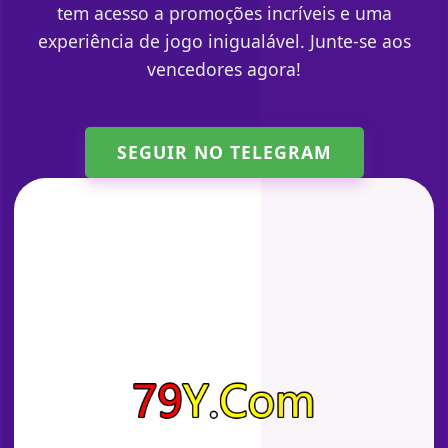
tem acesso a promoções incríveis e uma
experiência de jogo inigualável. Junte-se aos
vencedores agora!
SEGUIR NO TELEGRAM