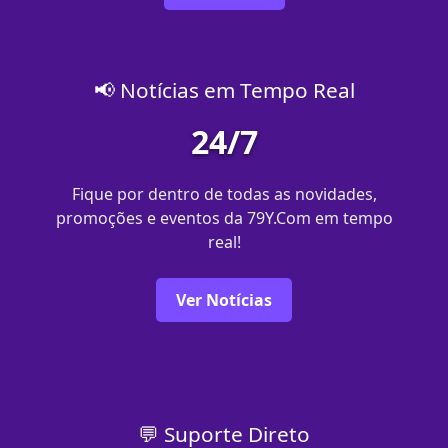
📢 Notícias em Tempo Real
24/7
Fique por dentro de todas as novidades,
promoções e eventos da 79Y.Com em tempo
real!
Ver Notícias
💬 Suporte Direto