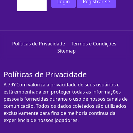
Login
Registrar-se
Políticas de Privacidade
Termos e Condições
Sitemap
Políticas de Privacidade
A 79Y.Com valoriza a privacidade de seus usuários e
está empenhada em proteger todas as informações
pessoais fornecidas durante o uso de nossos canais de
comunicação. Todos os dados coletados são utilizados
exclusivamente para fins de melhoria contínua da
experiência de nossos jogadores.