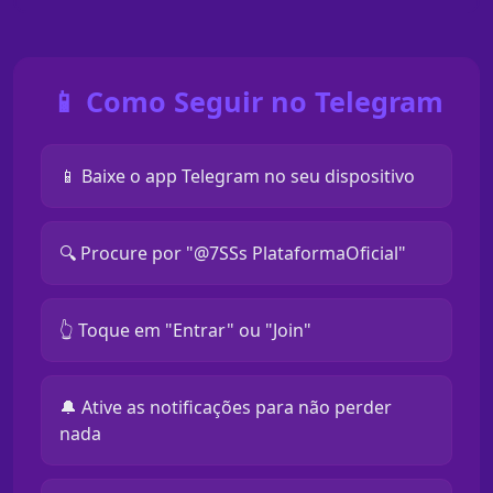
📱 Como Seguir no Telegram
📱 Baixe o app Telegram no seu dispositivo
🔍 Procure por "@7SSs PlataformaOficial"
👆 Toque em "Entrar" ou "Join"
🔔 Ative as notificações para não perder
nada