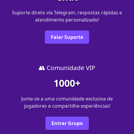
Suporte direto via Telegram, respostas rápidas e
atendimento personalizado!
Falar Suporte
👥 Comunidade VIP
1000+
Junte-se a uma comunidade exclusiva de
jogadores e compartilhe experiências!
Entrar Grupo