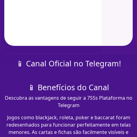
📱 Canal Oficial no Telegram!
📱 Benefícios do Canal
Descubra as vantagens de seguir a 7SSs Plataforma no
Telegram
Jogos como blackjack, roleta, poker e baccarat foram
redesenhados para funcionar perfeitamente em telas
menores. As cartas e fichas são facilmente visíveis e