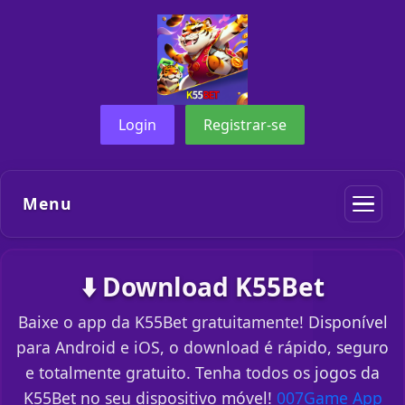
Login
Registrar-se
Menu
⬇️ Download K55Bet
Baixe o app da K55Bet gratuitamente! Disponível
para Android e iOS, o download é rápido, seguro
e totalmente gratuito. Tenha todos os jogos da
K55Bet no seu dispositivo móvel!
007Game App