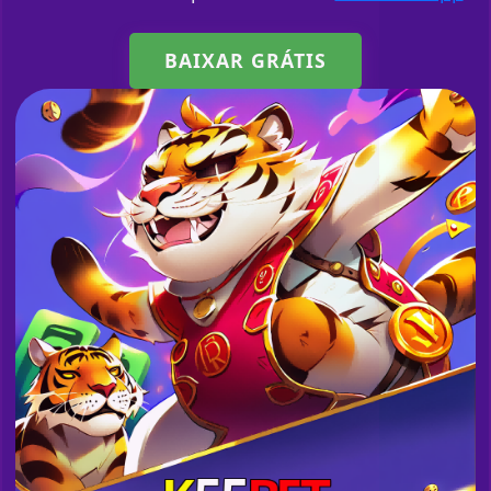
BAIXAR GRÁTIS