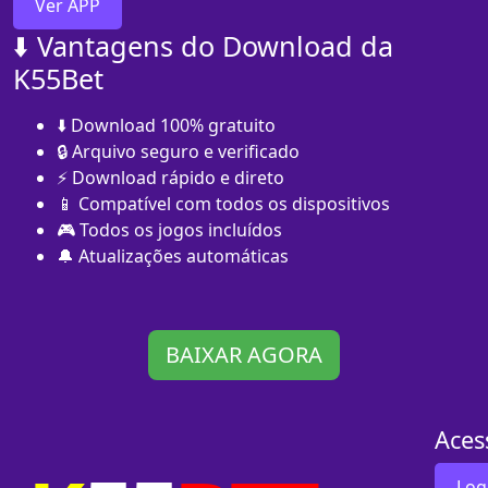
Ver APP
⬇️ Vantagens do Download da
K55Bet
⬇️ Download 100% gratuito
🔒 Arquivo seguro e verificado
⚡ Download rápido e direto
📱 Compatível com todos os dispositivos
🎮 Todos os jogos incluídos
🔔 Atualizações automáticas
BAIXAR AGORA
Aces
Log