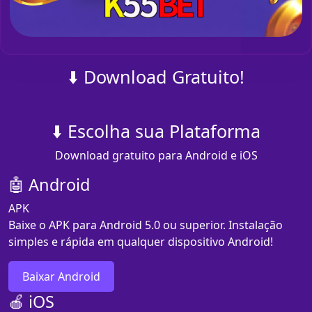
⬇️ Download Gratuito!
⬇️ Escolha sua Plataforma
Download gratuito para Android e iOS
🤖 Android
APK
Baixe o APK para Android 5.0 ou superior. Instalação
simples e rápida em qualquer dispositivo Android!
Baixar Android
🍎 iOS