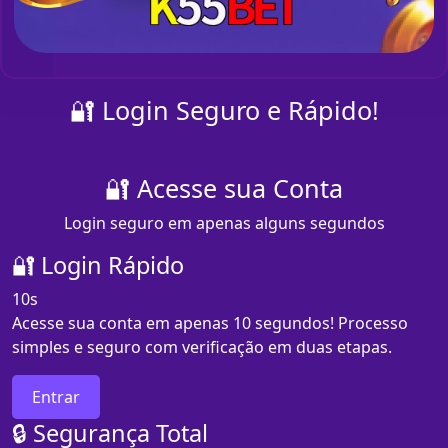
🔐 Login Seguro e Rápido!
🔐 Acesse sua Conta
Login seguro em apenas alguns segundos
🔐 Login Rápido
10s
Acesse sua conta em apenas 10 segundos! Processo
simples e seguro com verificação em duas etapas.
Entrar
🔒 Segurança Total