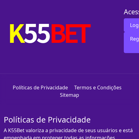
Aces
Log
Reg
Políticas de Privacidade
Termos e Condições
Sitemap
Políticas de Privacidade
A K55Bet valoriza a privacidade de seus usuários e está
empenhada em proteger todas as informações